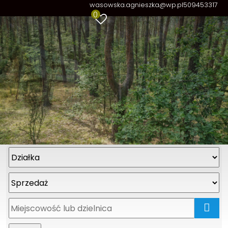
wasowska.agnieszka@wp.pl
509453317
0