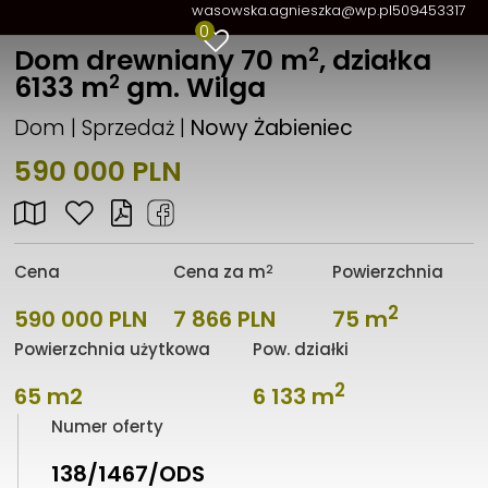
wasowska.agnieszka@wp.pl
509453317
0
2
Dom drewniany 70 m
, działka
2
6133 m
gm. Wilga
Dom | Sprzedaż |
Nowy Żabieniec
590 000 PLN
2
Cena
Cena za m
Powierzchnia
2
590 000 PLN
7 866 PLN
75 m
Powierzchnia użytkowa
Pow. działki
2
65 m2
6 133 m
Numer oferty
138/1467/ODS