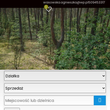
wasowska.agnieszka@wp.pl
509453317
0